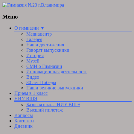
Меню
Skip
О гимназии ▼
to
Медиацентр
content
Галерея
Наши достижения
Говорят выпускники
История
Музей
СМИ о Гимназии
Инновационная деятельность
Видео
80 лет Победы
Наши великие выпускники
Прием в 1 класс
НИУ ВШЭ
Базовая школа НИУ ВШЭ
Высший пилотаж
Вопросы
Контакты
Дневник