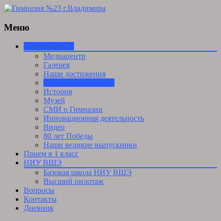
Меню
Skip
О гимназии ▼
to
Медиацентр
content
Галерея
Наши достижения
Говорят выпускники
История
Музей
СМИ о Гимназии
Инновационная деятельность
Видео
80 лет Победы
Наши великие выпускники
Прием в 1 класс
НИУ ВШЭ
Базовая школа НИУ ВШЭ
Высший пилотаж
Вопросы
Контакты
Дневник