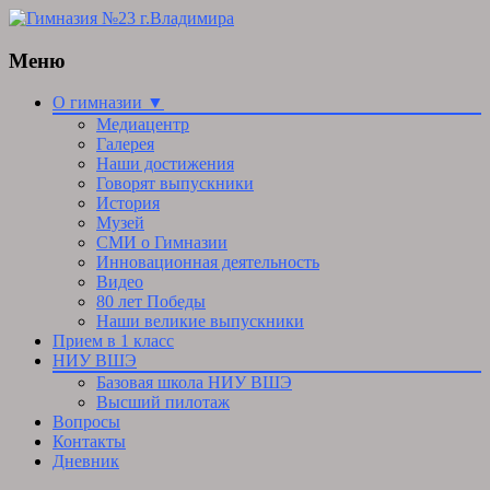
Меню
Skip
О гимназии ▼
to
Медиацентр
content
Галерея
Наши достижения
Говорят выпускники
История
Музей
СМИ о Гимназии
Инновационная деятельность
Видео
80 лет Победы
Наши великие выпускники
Прием в 1 класс
НИУ ВШЭ
Базовая школа НИУ ВШЭ
Высший пилотаж
Вопросы
Контакты
Дневник