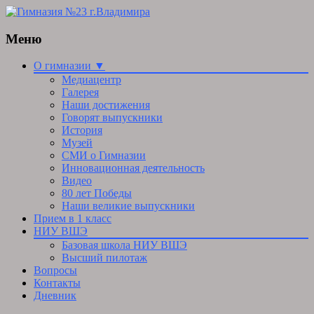
Меню
Skip
О гимназии ▼
to
Медиацентр
content
Галерея
Наши достижения
Говорят выпускники
История
Музей
СМИ о Гимназии
Инновационная деятельность
Видео
80 лет Победы
Наши великие выпускники
Прием в 1 класс
НИУ ВШЭ
Базовая школа НИУ ВШЭ
Высший пилотаж
Вопросы
Контакты
Дневник