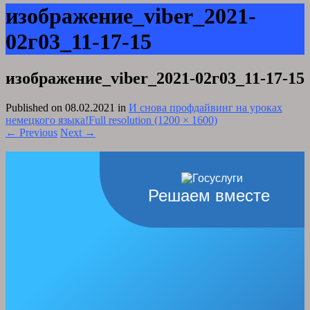
изображение_viber_2021-
02г03_11-17-15
изображение_viber_2021-02г03_11-17-15
Published on
08.02.2021
in
И снова профдайвинг на уроках
немецкого языка!
Full resolution (1200 × 1600)
←
Previous
Next
→
Решаем вместе