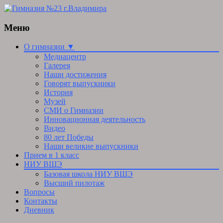
Меню
Skip
О гимназии ▼
to
Медиацентр
content
Галерея
Наши достижения
Говорят выпускники
История
Музей
СМИ о Гимназии
Инновационная деятельность
Видео
80 лет Победы
Наши великие выпускники
Прием в 1 класс
НИУ ВШЭ
Базовая школа НИУ ВШЭ
Высший пилотаж
Вопросы
Контакты
Дневник