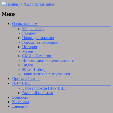
Меню
Skip
О гимназии ▼
to
Медиацентр
content
Галерея
Наши достижения
Говорят выпускники
История
Музей
СМИ о Гимназии
Инновационная деятельность
Видео
80 лет Победы
Наши великие выпускники
Прием в 1 класс
НИУ ВШЭ
Базовая школа НИУ ВШЭ
Высший пилотаж
Вопросы
Контакты
Дневник