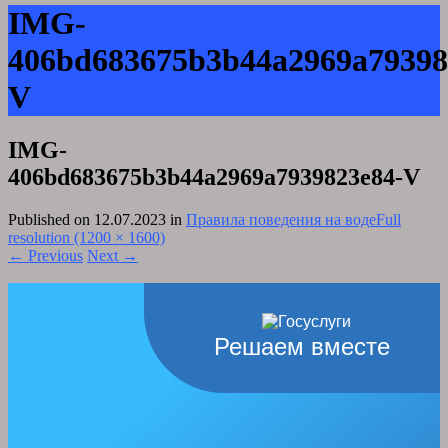
IMG-
406bd683675b3b44a2969a79398
V
IMG-
406bd683675b3b44a2969a7939823e84-V
Published on
12.07.2023
in
Правила поведения на воде
Full
resolution (1200 × 1600)
←
Previous
Next
→
Решаем вместе