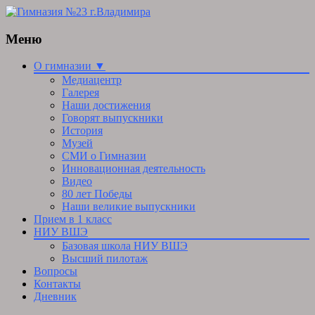
Меню
Skip
О гимназии ▼
to
Медиацентр
content
Галерея
Наши достижения
Говорят выпускники
История
Музей
СМИ о Гимназии
Инновационная деятельность
Видео
80 лет Победы
Наши великие выпускники
Прием в 1 класс
НИУ ВШЭ
Базовая школа НИУ ВШЭ
Высший пилотаж
Вопросы
Контакты
Дневник