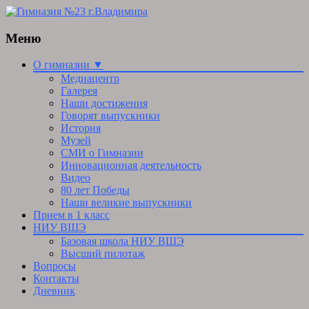
Меню
Skip
О гимназии ▼
to
Медиацентр
content
Галерея
Наши достижения
Говорят выпускники
История
Музей
СМИ о Гимназии
Инновационная деятельность
Видео
80 лет Победы
Наши великие выпускники
Прием в 1 класс
НИУ ВШЭ
Базовая школа НИУ ВШЭ
Высший пилотаж
Вопросы
Контакты
Дневник