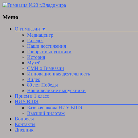
Меню
Skip
О гимназии ▼
to
Медиацентр
content
Галерея
Наши достижения
Говорят выпускники
История
Музей
СМИ о Гимназии
Инновационная деятельность
Видео
80 лет Победы
Наши великие выпускники
Прием в 1 класс
НИУ ВШЭ
Базовая школа НИУ ВШЭ
Высший пилотаж
Вопросы
Контакты
Дневник