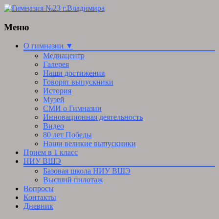
Меню
Skip
О гимназии ▼
to
Медиацентр
content
Галерея
Наши достижения
Говорят выпускники
История
Музей
СМИ о Гимназии
Инновационная деятельность
Видео
80 лет Победы
Наши великие выпускники
Прием в 1 класс
НИУ ВШЭ
Базовая школа НИУ ВШЭ
Высший пилотаж
Вопросы
Контакты
Дневник