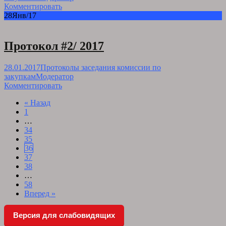
Комментировать
28
Янв/17
Протокол #2/ 2017
28.01.2017
Протоколы заседания комиссии по
закупкам
Модератор
Комментировать
Posts
« Назад
1
navigation
…
34
35
36
37
38
…
58
Вперед »
Версия для слабовидящих