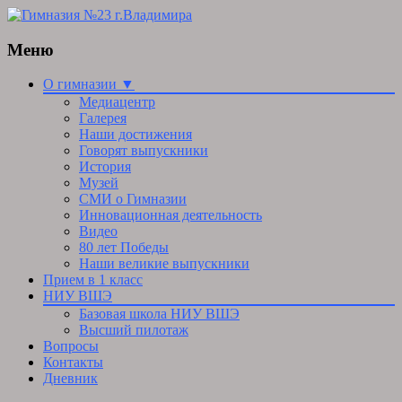
Меню
Skip
О гимназии ▼
to
Медиацентр
content
Галерея
Наши достижения
Говорят выпускники
История
Музей
СМИ о Гимназии
Инновационная деятельность
Видео
80 лет Победы
Наши великие выпускники
Прием в 1 класс
НИУ ВШЭ
Базовая школа НИУ ВШЭ
Высший пилотаж
Вопросы
Контакты
Дневник