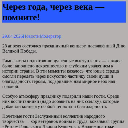
Через года, через века —
помните!
29.04.2026
Новости
Модератор
28 апреля состоялся праздничный концерт, посвящённый Дню
Великой Победы.
Гимназисты подготовили душевные выступления — каждое
было наполнено искренностью и глубоким уважением к
истории страны. В эти моменты казалось, что юные сердца
смогли передать через искусство частичку своей души и
благодарность героям, подарившим нам мирное небо над
головой.
Особую атмосферу празднику подарили наши гости. Среди
них воспитанники (надо добавить на них ссылку), которые
добавили концерту особой теплоты и благодарности.
Почетные гости Заслуженный коллектив народного
творчества — хор ветеранов войны и труда, вокальная группа
«Ретро» Городского Дворца Культуры г. Владимира тоже