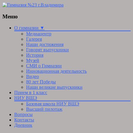
Меню
Skip
О гимназии ▼
to
Медиацентр
content
Галерея
Наши достижения
Говорят выпускники
История
Музей
СМИ о Гимназии
Инновационная деятельность
Видео
80 лет Победы
Наши великие выпускники
Прием в 1 класс
НИУ ВШЭ
Базовая школа НИУ ВШЭ
Высший пилотаж
Вопросы
Контакты
Дневник