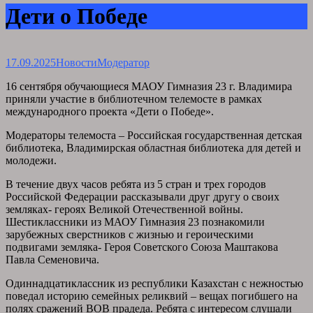
Дети о Победе
17.09.2025
Новости
Модератор
16 сентября обучающиеся МАОУ Гимназия 23 г. Владимира
приняли участие в библиотечном телемосте в рамках
международного проекта «Дети о Победе».
Модераторы телемоста – Российская государственная детская
библиотека, Владимирская областная библиотека для детей и
молодежи.
В течение двух часов ребята из 5 стран и трех городов
Российской Федерации рассказывали друг другу о своих
земляках- героях Великой Отечественной войны.
Шестиклассники из МАОУ Гимназия 23 познакомили
зарубежных сверстников с жизнью и героическими
подвигами земляка- Героя Советского Союза Маштакова
Павла Семеновича.
Одиннадцатиклассник из республики Казахстан с нежностью
поведал историю семейных реликвий – вещах погибшего на
полях сражений ВОВ прадеда. Ребята с интересом слушали