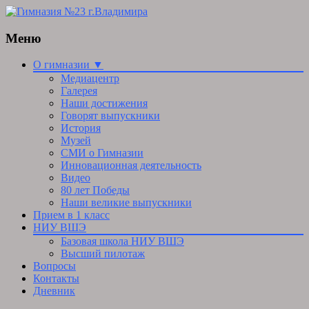
Меню
Skip
О гимназии ▼
to
Медиацентр
content
Галерея
Наши достижения
Говорят выпускники
История
Музей
СМИ о Гимназии
Инновационная деятельность
Видео
80 лет Победы
Наши великие выпускники
Прием в 1 класс
НИУ ВШЭ
Базовая школа НИУ ВШЭ
Высший пилотаж
Вопросы
Контакты
Дневник