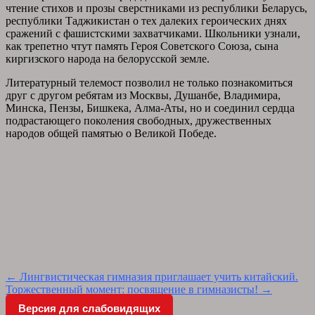
чтение стихов и прозы сверстниками из республики Беларусь,
республики Таджикистан о тех далеких героических днях
сражений с фашистскими захватчиками. Школьники узнали,
как трепетно чтут память Героя Советского Союза, сына
киргизского народа на белорусской земле.
Литературный телемост позволил не только познакомиться
друг с другом ребятам из Москвы, Душанбе, Владимира,
Минска, Пензы, Бишкека, Алма-Аты, но и соединил сердца
подрастающего поколения свободных, дружественных
народов общей памятью о Великой Победе.
Post
←
Лингвистическая гимназия приглашает учить китайский.
Торжественный момент: посвящение в гимназисты!
→
navigation
Версия для слабовидящих