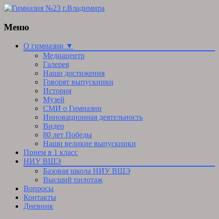
Меню
Skip
О гимназии ▼
to
Медиацентр
content
Галерея
Наши достижения
Говорят выпускники
История
Музей
СМИ о Гимназии
Инновационная деятельность
Видео
80 лет Победы
Наши великие выпускники
Прием в 1 класс
НИУ ВШЭ
Базовая школа НИУ ВШЭ
Высший пилотаж
Вопросы
Контакты
Дневник