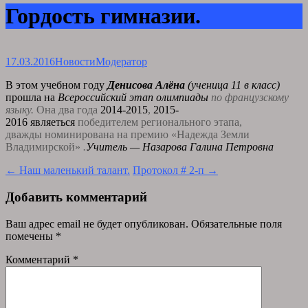
Гордость гимназии.
17.03.2016
Новости
Модератор
В этом учебном году
Денисова Алёна
(ученица 11 в класс)
прошла на
Всероссийский этап олимпиа
ды
по французскому
языку.
Она два года
2014-2015
,
2015-
2016
являеться
победителем регионального этапа,
дважды
номинирована на премию «Надежда Земли
Владимирской»
.
Учитель — Назарова Галина Петровна
Post
←
Наш маленький талант.
Протокол # 2-п
→
navigation
Добавить комментарий
Ваш адрес email не будет опубликован.
Обязательные поля
помечены
*
Комментарий
*