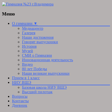
Меню
Skip
О гимназии ▼
to
Медиацентр
content
Галерея
Наши достижения
Говорят выпускники
История
Музей
СМИ о Гимназии
Инновационная деятельность
Видео
80 лет Победы
Наши великие выпускники
Прием в 1 класс
НИУ ВШЭ
Базовая школа НИУ ВШЭ
Высший пилотаж
Вопросы
Контакты
Дневник