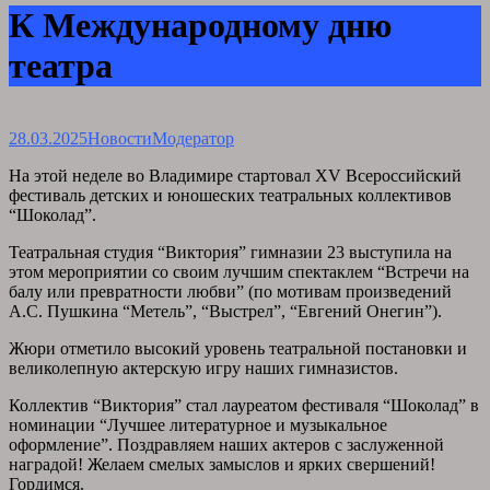
К Международному дню
театра
28.03.2025
Новости
Модератор
На этой неделе во Владимире стартовал XV Всероссийский
фестиваль детских и юношеских театральных коллективов
“Шоколад”.
Театральная студия “Виктория” гимназии 23 выступила на
этом мероприятии со своим лучшим спектаклем “Встречи на
балу или превратности любви” (по мотивам произведений
А.С. Пушкина “Метель”, “Выстрел”, “Евгений Онегин”).
Жюри отметило высокий уровень театральной постановки и
великолепную актерскую игру наших гимназистов.
Коллектив “Виктория” стал лауреатом фестиваля “Шоколад” в
номинации “Лучшее литературное и музыкальное
оформление”. Поздравляем наших актеров с заслуженной
наградой! Желаем смелых замыслов и ярких свершений!
Гордимся.