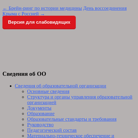
Post
←
Брейн-ринг по истории медицины
День воссоединения
Крыма с Россией
→
navigation
Версия для слабовидящих
Сведения об ОО
Сведения об образовательной организации
Основные сведения
Структура и органы управления образовательной
организацией
Документы
Образование
Образовательные стандарты и требования
Руководство
Педагогический состав
Материально-техническое обеспечение и