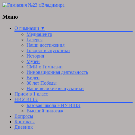
Меню
Skip
О гимназии ▼
to
Медиацентр
content
Галерея
Наши достижения
Говорят выпускники
История
Музей
СМИ о Гимназии
Инновационная деятельность
Видео
80 лет Победы
Наши великие выпускники
Прием в 1 класс
НИУ ВШЭ
Базовая школа НИУ ВШЭ
Высший пилотаж
Вопросы
Контакты
Дневник