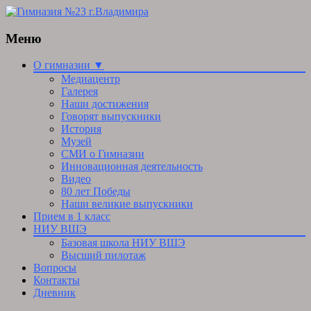
Меню
Skip
О гимназии ▼
to
Медиацентр
content
Галерея
Наши достижения
Говорят выпускники
История
Музей
СМИ о Гимназии
Инновационная деятельность
Видео
80 лет Победы
Наши великие выпускники
Прием в 1 класс
НИУ ВШЭ
Базовая школа НИУ ВШЭ
Высший пилотаж
Вопросы
Контакты
Дневник