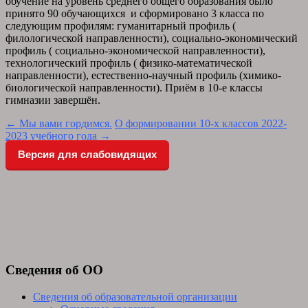
обучение на уровень среднего общего образования было
принято 90 обучающихся и сформировано 3 класса по
следующим профилям: гуманитарный профиль (
филологической направленности), социально-экономический
профиль ( социально-экономической направленности),
технологический профиль ( физико-математической
направленности), естественно-научный профиль (химико-
биологической направленности). Приём в 10-е классы
гимназии завершён.
Post
←
Мы вами гордимся.
О формировании 10-х классов 2022-
2023 учебного года
→
navigation
Версия для слабовидящих
Сведения об ОО
Сведения об образовательной организации