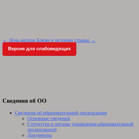
Post
←
День матери
Ближе к истории страны
→
navigation
Версия для слабовидящих
Сведения об ОО
Сведения об образовательной организации
Основные сведения
Структура и органы управления образовательной
организацией
Документы