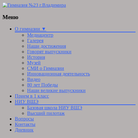
Меню
Skip
О гимназии ▼
to
Медиацентр
content
Галерея
Наши достижения
Говорят выпускники
История
Музей
СМИ о Гимназии
Инновационная деятельность
Видео
80 лет Победы
Наши великие выпускники
Прием в 1 класс
НИУ ВШЭ
Базовая школа НИУ ВШЭ
Высший пилотаж
Вопросы
Контакты
Дневник