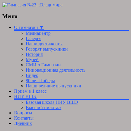
Меню
Skip
О гимназии ▼
to
Медиацентр
content
Галерея
Наши достижения
Говорят выпускники
История
Музей
СМИ о Гимназии
Инновационная деятельность
Видео
80 лет Победы
Наши великие выпускники
Прием в 1 класс
НИУ ВШЭ
Базовая школа НИУ ВШЭ
Высший пилотаж
Вопросы
Контакты
Дневник