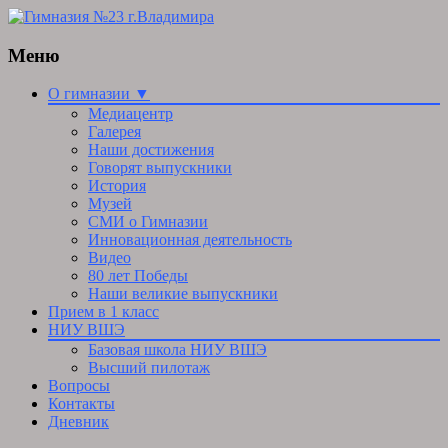
Меню
Skip
О гимназии ▼
to
Медиацентр
content
Галерея
Наши достижения
Говорят выпускники
История
Музей
СМИ о Гимназии
Инновационная деятельность
Видео
80 лет Победы
Наши великие выпускники
Прием в 1 класс
НИУ ВШЭ
Базовая школа НИУ ВШЭ
Высший пилотаж
Вопросы
Контакты
Дневник