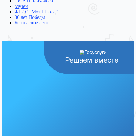
Советы психолога
Музей
ФГИС “Моя Школа”
80 лет Победы
Безопасное лето!
Решаем вместе