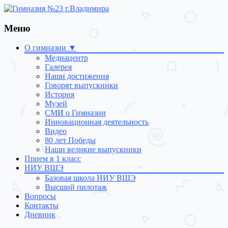
Меню
Skip
О гимназии ▼
to
Медиацентр
content
Галерея
Наши достижения
Говорят выпускники
История
Музей
СМИ о Гимназии
Инновационная деятельность
Видео
80 лет Победы
Наши великие выпускники
Прием в 1 класс
НИУ ВШЭ
Базовая школа НИУ ВШЭ
Высший пилотаж
Вопросы
Контакты
Дневник