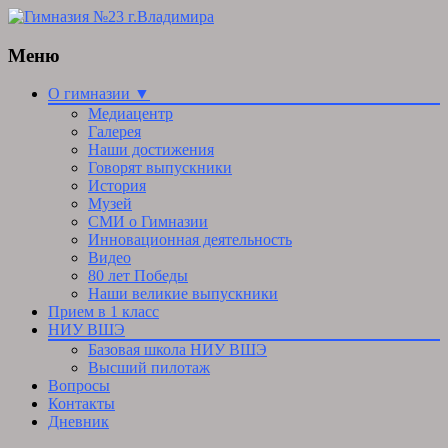
Меню
Skip
О гимназии ▼
to
Медиацентр
content
Галерея
Наши достижения
Говорят выпускники
История
Музей
СМИ о Гимназии
Инновационная деятельность
Видео
80 лет Победы
Наши великие выпускники
Прием в 1 класс
НИУ ВШЭ
Базовая школа НИУ ВШЭ
Высший пилотаж
Вопросы
Контакты
Дневник