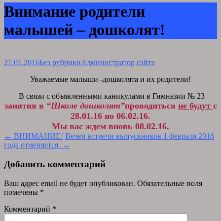
Внимание родители
малышей – дошколят!
27.01.2016
Без рубрики
Администратор сайта
Уважаемые малыши -дошколята и их родители!
В связи с объявленными каникулами в Гимназии № 23
занятия в
“Школе дошколят”
проводиться
не будут
с
28.01.16 по 06.02.16.
Мы вас ждем вновь 08.02.16.
Post
←
ВНИМАНИЕ!
Вечер встречи выпускников 1 февраля 2016
года отменяется.
→
navigation
Добавить комментарий
Ваш адрес email не будет опубликован.
Обязательные поля
помечены
*
Комментарий
*